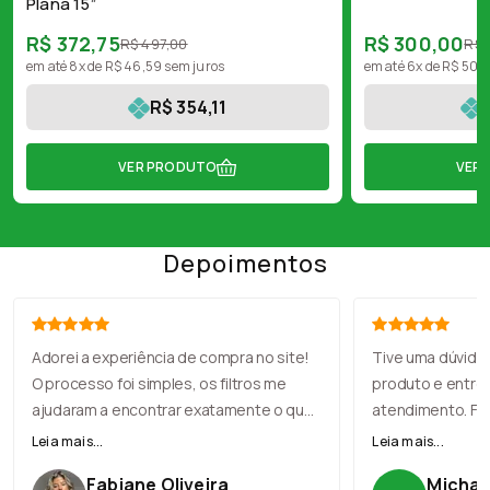
Plana 15”
R$ 372,75
R$ 300,00
R$ 497,00
R$ 
em até 8x de R$ 46,59 sem juros
em até 6x de R$ 50,
R$ 354,11
VER PRODUTO
VER
Depoimentos
Adorei a experiência de compra no site!
Tive uma dúvida
O processo foi simples, os filtros me
produto e entre
ajudaram a encontrar exatamente o que
atendimento. Fu
eu precisava, e o checkout foi rápido. A
com muita simpat
Leia mais...
Leia mais...
entrega chegou antes do prazo, e o
recomendação, e
Fabiane Oliveira
Michael
produto veio muito bem embalado.
perfeito. Loja no