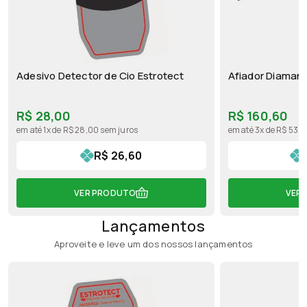
Adesivo Detector de Cio Estrotect
Afiador Diaman
R$ 28,00
R$ 160,60
em até 1x de R$ 28,00 sem juros
em até 3x de R$ 53,5
R$ 26,60
VER PRODUTO
VER
Lançamentos
Aproveite e leve um dos nossos lançamentos