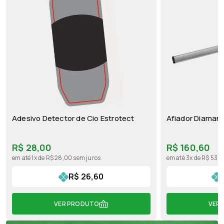
Adesivo Detector de Cio Estrotect
Afiador Diaman
R$ 28,00
R$ 160,60
em até 1x de R$ 28,00 sem juros
em até 3x de R$ 53,5
R$ 26,60
VER PRODUTO
VER