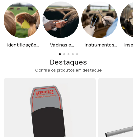
Identificação
Vacinas e
Instrumentos
Inse
Animal
Dosadores
Cirúrgicos
Artific
Destaques
Confira os produtos em destaque