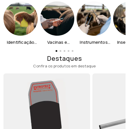
Identificação
Vacinas e
Instrumentos
Inse
Animal
Dosadores
Cirúrgicos
Artific
Destaques
Confira os produtos em destaque