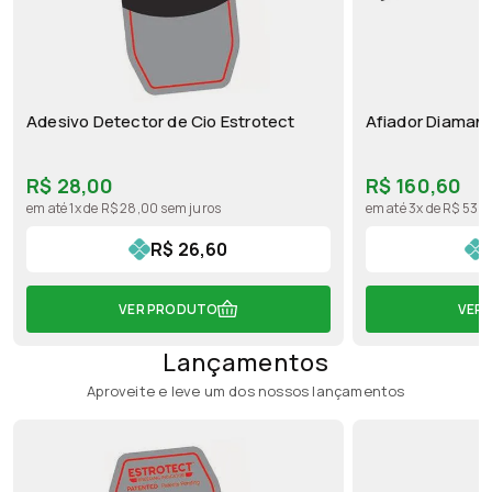
Adesivo Detector de Cio Estrotect
Afiador Diaman
R$ 28,00
R$ 160,60
em até 1x de R$ 28,00 sem juros
em até 3x de R$ 53,5
R$ 26,60
VER PRODUTO
VER
Lançamentos
Aproveite e leve um dos nossos lançamentos