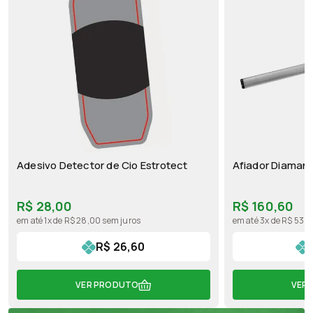
Adesivo Detector de Cio Estrotect
Afiador Diaman
R$ 28,00
R$ 160,60
em até 1x de R$ 28,00 sem juros
em até 3x de R$ 53,5
R$ 26,60
VER PRODUTO
VER