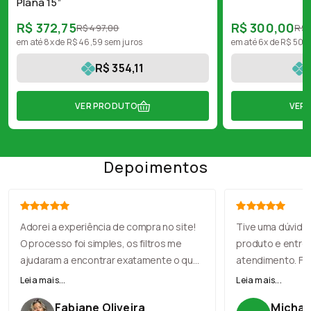
Plana 15”
R$ 372,75
R$ 300,00
R$ 497,00
R$ 
em até 8x de R$ 46,59 sem juros
em até 6x de R$ 50,
R$ 354,11
VER PRODUTO
VER
Depoimentos
Adorei a experiência de compra no site!
Tive uma dúvida
O processo foi simples, os filtros me
produto e entre
ajudaram a encontrar exatamente o que
atendimento. Fu
eu precisava, e o checkout foi rápido. A
com muita simpat
Leia mais...
Leia mais...
entrega chegou antes do prazo, e o
recomendação, e
Fabiane Oliveira
Michael
produto veio muito bem embalado.
perfeito. Loja no