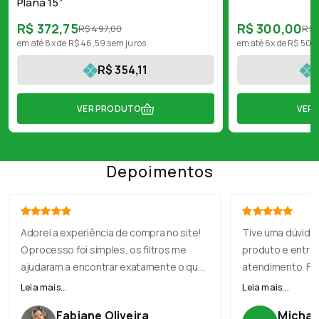
Plana 15”
R$ 372,75
R$ 300,00
R$ 497,00
R$ 
em até 8x de R$ 46,59 sem juros
em até 6x de R$ 50,
R$ 354,11
VER PRODUTO
VER
Depoimentos
Adorei a experiência de compra no site!
Tive uma dúvida
O processo foi simples, os filtros me
produto e entre
ajudaram a encontrar exatamente o que
atendimento. Fu
eu precisava, e o checkout foi rápido. A
com muita simpat
Leia mais...
Leia mais...
entrega chegou antes do prazo, e o
recomendação, e
Fabiane Oliveira
Michael
produto veio muito bem embalado.
perfeito. Loja no