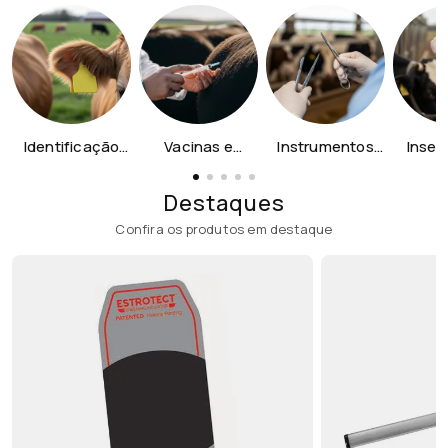
Identificação
Vacinas e
Instrumentos
Inse
Animal
Dosadores
Cirúrgicos
Artific
Destaques
Confira os produtos em destaque