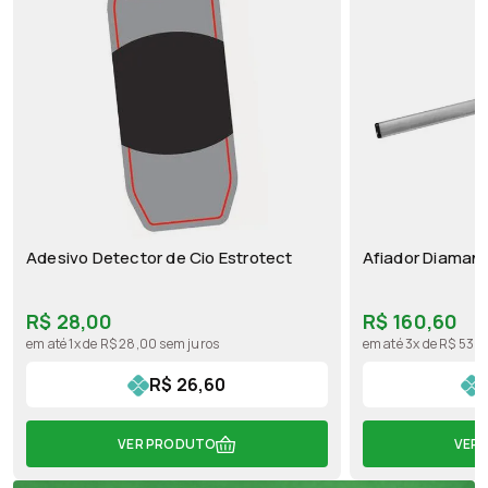
Adesivo Detector de Cio Estrotect
Afiador Diaman
R$ 28,00
R$ 160,60
em até 1x de R$ 28,00 sem juros
em até 3x de R$ 53,5
R$ 26,60
VER PRODUTO
VER