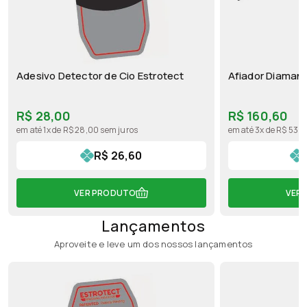
Adesivo Detector de Cio Estrotect
Afiador Diaman
R$ 28,00
R$ 160,60
em até 1x de R$ 28,00 sem juros
em até 3x de R$ 53,5
R$ 26,60
VER PRODUTO
VER
Lançamentos
Aproveite e leve um dos nossos lançamentos