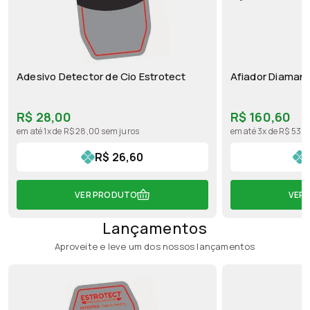
Adesivo Detector de Cio Estrotect
Afiador Diaman
R$ 28,00
R$ 160,60
em até 1x de R$ 28,00 sem juros
em até 3x de R$ 53,5
R$ 26,60
VER PRODUTO
VER
Lançamentos
Aproveite e leve um dos nossos lançamentos