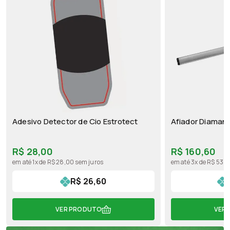
Adesivo Detector de Cio Estrotect
Afiador Diaman
R$ 28,00
R$ 160,60
em até 1x de R$ 28,00 sem juros
em até 3x de R$ 53,5
R$ 26,60
VER PRODUTO
VER