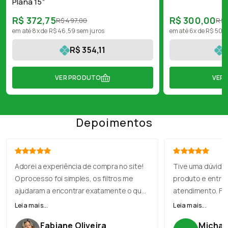
Plana 15”
R$ 372,75
R$ 300,00
R$ 497,00
R$ 
em até 8x de R$ 46,59 sem juros
em até 6x de R$ 50,
R$ 354,11
VER PRODUTO
VER
Depoimentos
Adorei a experiência de compra no site!
Tive uma dúvida
O processo foi simples, os filtros me
produto e entre
ajudaram a encontrar exatamente o que
atendimento. Fu
eu precisava, e o checkout foi rápido. A
com muita simpat
Leia mais...
Leia mais...
entrega chegou antes do prazo, e o
recomendação, e
Fabiane Oliveira
Michael
produto veio muito bem embalado.
perfeito. Loja no