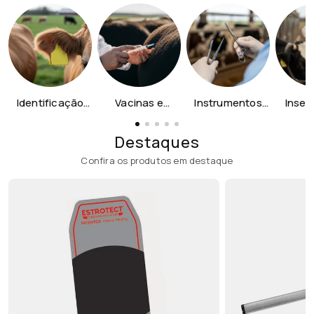
Identificação
Vacinas e
Instrumentos
Inse
Animal
Dosadores
Cirúrgicos
Artific
Destaques
Confira os produtos em destaque